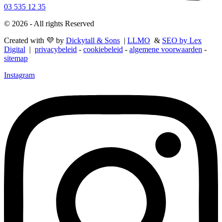
03 535 12 35
© 2026 - All rights Reserved
Created with 💜 by
Dickytall & Sons
|
LLMO
&
SEO by Lex
Digital
|
privacybeleid
-
cookiebeleid
-
algemene voorwaarden
-
sitemap
Instagram