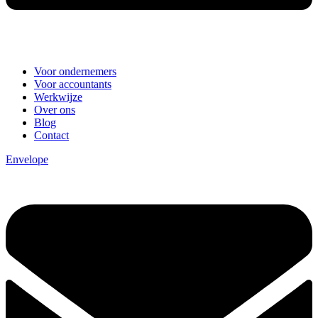
Voor ondernemers
Voor accountants
Werkwijze
Over ons
Blog
Contact
Envelope