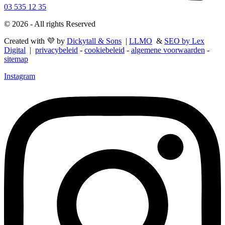
03 535 12 35
© 2026 - All rights Reserved
Created with 💜 by
Dickytall & Sons
|
LLMO
&
SEO by Lex
Digital
|
privacybeleid
-
cookiebeleid
-
algemene voorwaarden
-
sitemap
Instagram