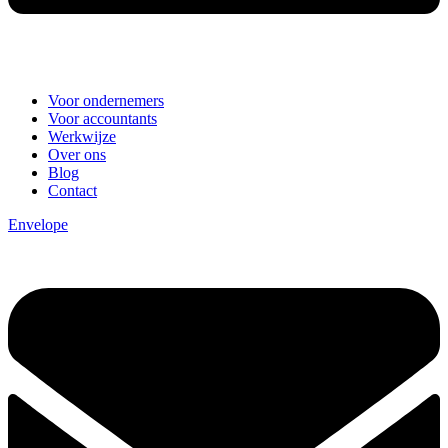
Voor ondernemers
Voor accountants
Werkwijze
Over ons
Blog
Contact
Envelope